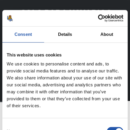
¡SOLO PARA USUARIOS
REGISTRADOS!
Consent
Details
About
Este contenido es solo para los usuarios registrados en
nuestra web.
This website uses cookies
Regístrate haciendo clic en el
Login
y disfruta de
contenido exclusivo para ti.
We use cookies to personalise content and ads, to
provide social media features and to analyse our traffic.
We also share information about your use of our site with
our social media, advertising and analytics partners who
may combine it with other information that you’ve
provided to them or that they’ve collected from your use
of their services.
EQUIPO
Consent