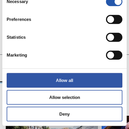
Necessary
Selection
Preferences
Statistics
Marketing
15
20
ISASISASMENDI
URDAMPILLETA
Allow all
Allow selection
11/07/2026
07/06/2026
照片展示
照片展示
Deny