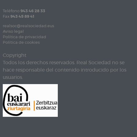
Teléfono
943 46 28 33
Fax
943 45 89 41
realsoc@realsociedad.eus
Aviso legal
Política de privacidad
Política de cookies
Copyright
Todos los derechos reservados. Real Sociedad no se
hace responsable del contenido introducido por los
usuarios.