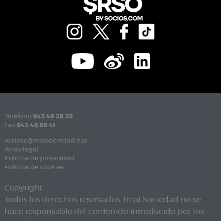
Teléfono
943 46 28 33
Fax
943 45 89 41
realsoc@realsociedad.eus
Aviso legal
Política de privacidad
Política de cookies
Copyright
Todos los derechos reservados. Real Sociedad no se
hace responsable del contenido introducido por los