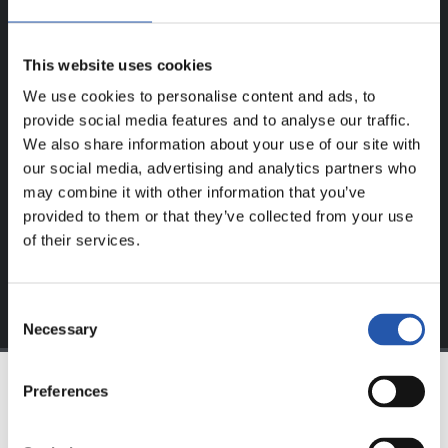
¡SOLO PARA USUARIOS
This website uses cookies
REGISTRADOS!
We use cookies to personalise content and ads, to
provide social media features and to analyse our traffic.
Este contenido es solo para los usuarios registrados en
We also share information about your use of our site with
nuestra web.
our social media, advertising and analytics partners who
Regístrate haciendo clic en el
Login
y disfruta de
may combine it with other information that you’ve
contenido exclusivo para ti.
provided to them or that they’ve collected from your use
of their services.
Consent
Necessary
Selection
Preferences
EQUIPO