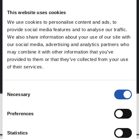
REGISTRADOS!
This website uses cookies
We use cookies to personalise content and ads, to
Este contenido es solo para los usuarios registrados en
provide social media features and to analyse our traffic.
nuestra web.
We also share information about your use of our site with
Regístrate haciendo clic en el
Login
y disfruta de
our social media, advertising and analytics partners who
contenido exclusivo para ti.
may combine it with other information that you’ve
provided to them or that they’ve collected from your use
of their services.
Consent
Necessary
Selection
EQUIPO
Preferences
Statistics