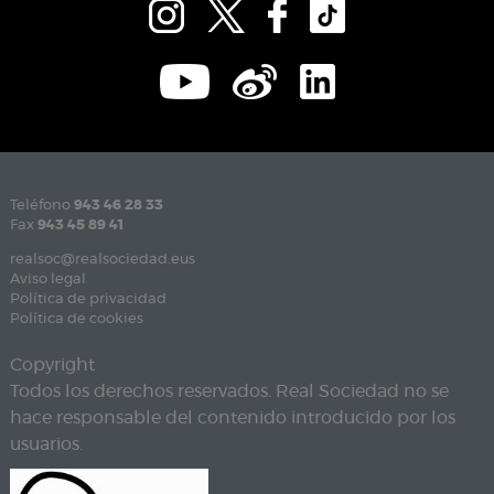
Teléfono
943 46 28 33
Fax
943 45 89 41
realsoc@realsociedad.eus
Aviso legal
Política de privacidad
Política de cookies
Copyright
Todos los derechos reservados. Real Sociedad no se
hace responsable del contenido introducido por los
usuarios.