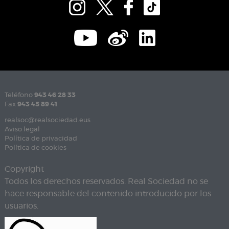
Teléfono
943 46 28 33
Fax
943 45 89 41
realsoc@realsociedad.eus
Aviso legal
Política de privacidad
Política de cookies
Copyright
Todos los derechos reservados. Real Sociedad no se
hace responsable del contenido introducido por los
usuarios.