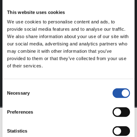
¡SOLO PARA USUARIOS
This website uses cookies
REGISTRADOS!
We use cookies to personalise content and ads, to
provide social media features and to analyse our traffic.
We also share information about your use of our site with
Este contenido es solo para los usuarios registrados en
our social media, advertising and analytics partners who
nuestra web.
may combine it with other information that you’ve
Regístrate haciendo clic en el
Login
y disfruta de
provided to them or that they’ve collected from your use
contenido exclusivo para ti.
of their services.
Consent
Necessary
Selection
Preferences
EQUIPO
Statistics