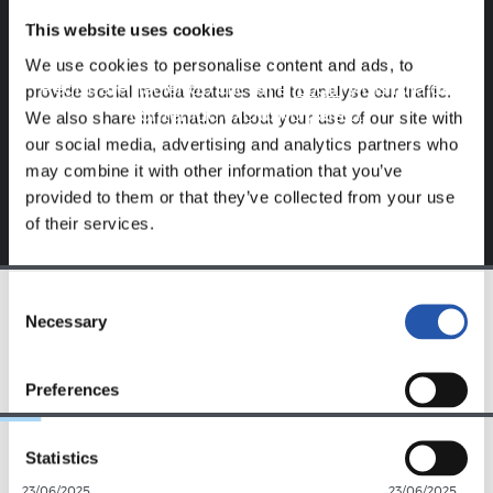
Este contenido es solo para los usuarios registrados en
This website uses cookies
nuestra web.
We use cookies to personalise content and ads, to
Regístrate haciendo clic en el
Login
y disfruta de
provide social media features and to analyse our traffic.
contenido exclusivo para ti.
We also share information about your use of our site with
our social media, advertising and analytics partners who
may combine it with other information that you’ve
provided to them or that they’ve collected from your use
of their services.
Consent
Necessary
Selection
EQUIPO
Preferences
Statistics
23/06/2025
23/06/2025