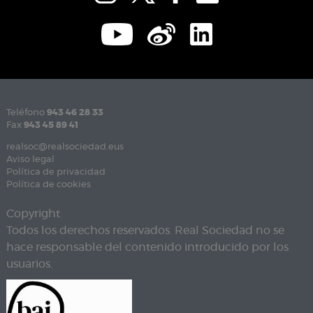
Teléfono
943 46 28 33
Fax
943 45 89 41
realsoc@realsociedad.eus
Aviso legal
Política de privacidad
Política de cookies
Copyright
Todos los derechos reservados. Real Sociedad no se
hace responsable del contenido introducido por los
usuarios.