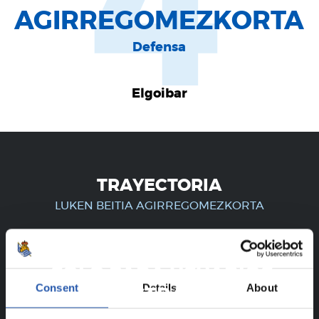
4
AGIRREGOMEZKORTA
Defensa
Elgoibar
TRAYECTORIA
LUKEN BEITIA AGIRREGOMEZKORTA
¡SOLO PARA USUARIOS
Consent
Details
About
REGISTRADOS!