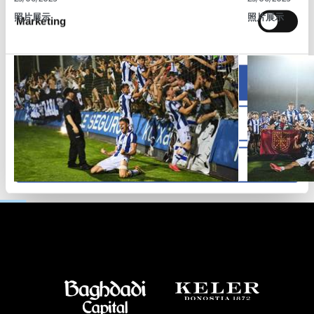
照片展示
照片展示
Marketing
Allow all
Allow selection
Deny