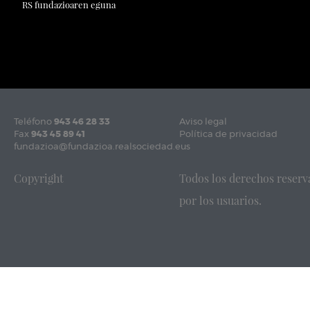
RS fundazioaren eguna
Teléfono
943 46 28 33
Aviso legal
Fax
943 45 89 41
Política de privacidad
fundazioa@fundazioa.realsociedad.eus
Copyright
Todos los derechos reserv
por los usuarios.