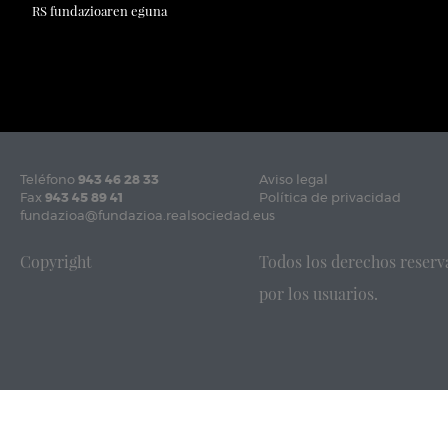
RS fundazioaren eguna
Teléfono
943 46 28 33
Aviso legal
Fax
943 45 89 41
Política de privacidad
fundazioa@fundazioa.realsociedad.eus
Copyright
Todos los derechos reserv
por los usuarios.