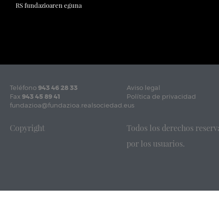
RS fundazioaren eguna
Teléfono
943 46 28 33
Aviso legal
Fax
943 45 89 41
Política de privacidad
fundazioa@fundazioa.realsociedad.eus
Copyright
Todos los derechos reserv
por los usuarios.