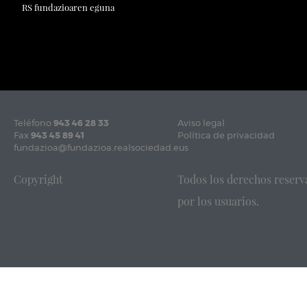
RS fundazioaren eguna
Teléfono
943 46 28 33
Aviso legal
Fax
943 45 89 41
Política de privacidad
fundazioa@fundazioa.realsociedad.eus
Copyright
Todos los derechos reserv
por los usuarios.