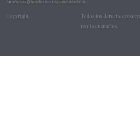
fundazioa@fundazioa.realsociedad.eus
Copyright
Todos los derechos reserv
por los usuarios.