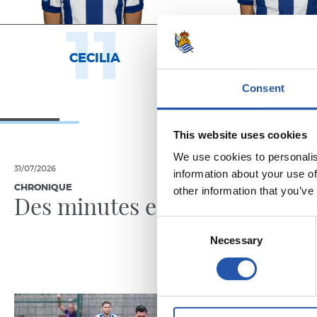
11
1
CECILIA
AROLA A.
Consent
This website uses cookies
We use cookies to personalis
31/07/2026
24/07/2026
information about your use of
CHRONIQUE
VIDÉOS
other information that you’ve
Des minutes en plus
Une jo
Pelleg
Consent
Necessary
Selection