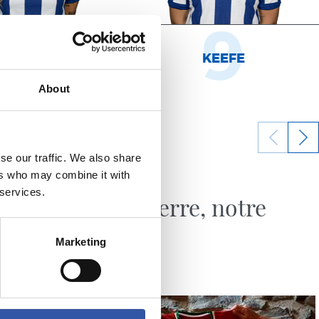
8
9
NHOA MARÍN
KEEFE
About
se our traffic. We also share
11/07/2026
ers who may combine it with
MAGASIN
 services.
Notre terre, notre
sang
Marketing