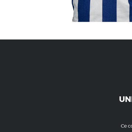
UN
Ce co