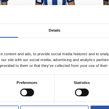
9
7
CAMI
AI
Details
e content and ads, to provide social media features and to analy
23/07/2026
 our site with our social media, advertising and analytics partn
COMMUNIQUÉS OFFICIELS
 provided to them or that they’ve collected from your use of their
urnée avec
Verrouillé
rino Matarazzo
Preferences
Statistics