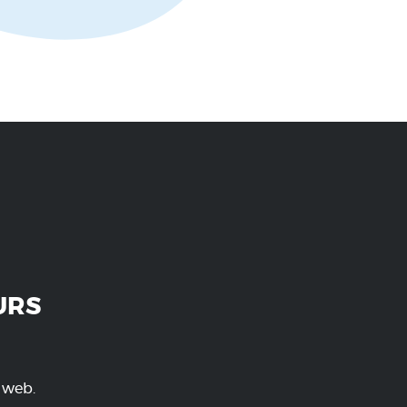
URS
e web.