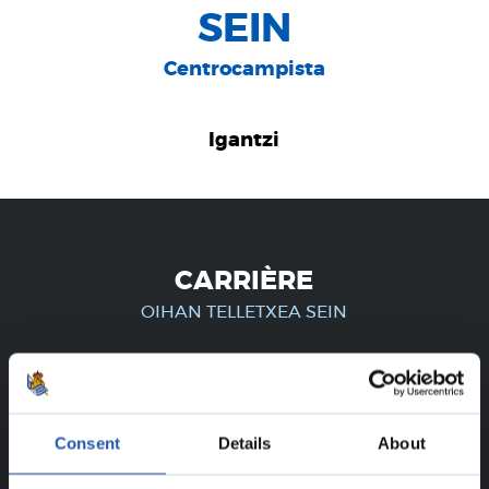
SEIN
Centrocampista
Igantzi
CARRIÈRE
OIHAN TELLETXEA SEIN
UNIQUEMENT POUR LES
Consent
Details
About
UTILISATEURS ENREGISTRÉS !