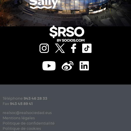
Téléphone
943 46 28 33
Fax
943 45 89 41
realsoc@realsociedad.eus
Mentions légales
Politique de confidentialité
Politique de cookies