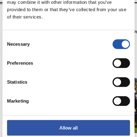
may combine it with other information that you’ve
provided to them or that they’ve collected from your use
of their services.
21/06/2026
23/06/2025
CLUB
GALERIE DE 
RS Academy voit le
Consent
Necessary
Selection
jour
Preferences
Statistics
Marketing
Allow all