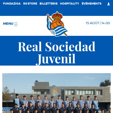
FUNDAZIOA
RS STORE
BILLETTERIE
HOSPITALITY
ÉVÉNEMENTS
15 AOÛT | 14:00
MENU
Real Sociedad
Juvenil