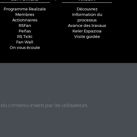
Programme Realzale
Découvrez
Membres
Information du
Actionnaires
processus
RSFan
Avance des travaux
Peñas
Keler Espazioa
RS Txiki
Visite guidée
Fan Wall
On vous écoute
du contenu inséré par les utilisateurs.