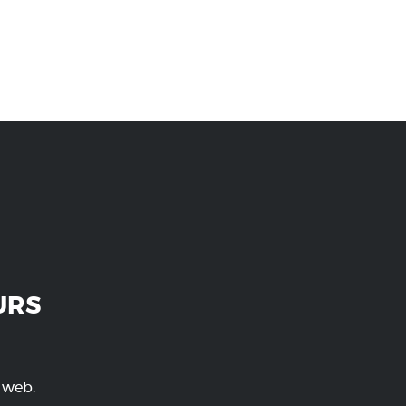
URS
e web.