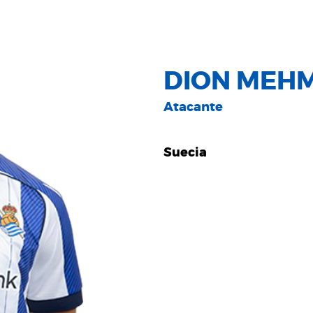
DION MEHM
Atacante
Suecia