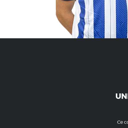
UN
Ce co