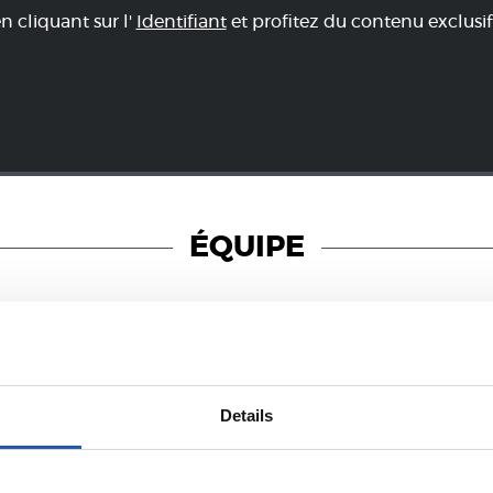
en cliquant sur l'
Identifiant
et profitez du contenu exclusif
ÉQUIPE
23/07/2026
Details
COMMUNIQUÉS OFFICIELS
urnée avec
Verrouillé
rino Matarazzo