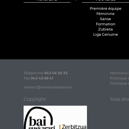
Première équipe
Féminine
Sanse
Formation
Zubieta
Liga Genuine
Téléphone
943 46 28 33
Mentions 
Fax
943 45 89 41
Politique 
Politique 
realsoc@realsociedad.eus
Copyright
Tous dro