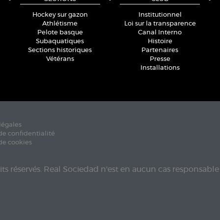
Hockey sur gazon
Institutionnel
Athlétisme
Loi sur la transparence
Pelote basque
Canal Interno
Subaquatiques
Histoire
Sections historiques
Partenaires
Vétérans
Presse
Installations
légales
de confidentialité
de cookies
its réservés. Real Sociedad n'est en aucun cas responsable 