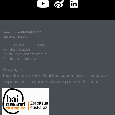
Téléphone
943 46 28 33
Fax
943 45 89 41
realsoc@realsociedad.eus
Mentions légales
Politique de confidentialité
Politique de cookies
Copyright
Tous droits réservés. Real Sociedad n'est en aucun cas
responsable du contenu inséré par les utilisateurs.