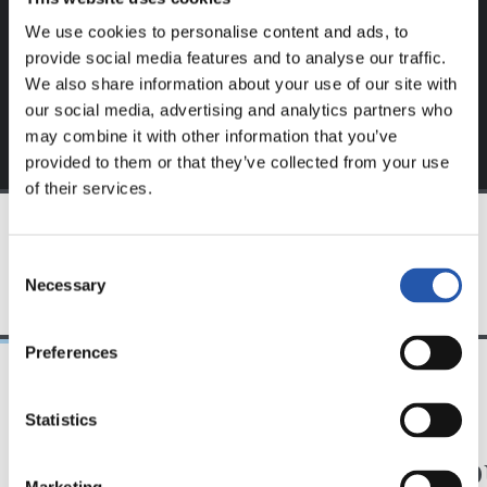
S'inscrire en cliquant sur l'
Identifiant
et profitez du
We use cookies to personalise content and ads, to
contenu exclusif pour vous.
provide social media features and to analyse our traffic.
We also share information about your use of our site with
our social media, advertising and analytics partners who
may combine it with other information that you’ve
provided to them or that they’ve collected from your use
of their services.
ÉQUIPE
Consent
Necessary
Selection
Preferences
31/07/2026
24/07/2026
Statistics
CHRONIQUE
VIDÉOS
Des minutes en plus
Une jo