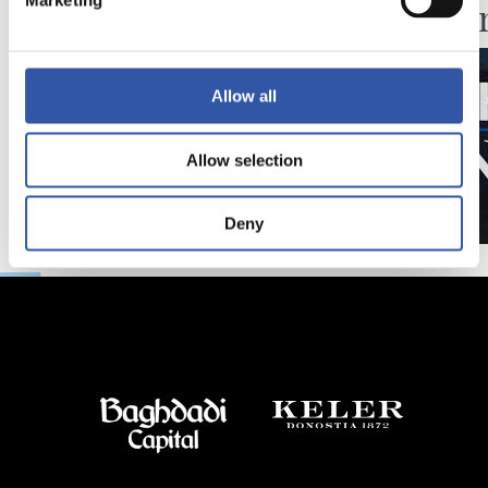
Marketing
Pelleg
Allow all
Allow selection
Deny