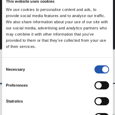
This website uses cookies
S'inscrire en cliquant sur l'
Identifiant
et profitez du
We use cookies to personalise content and ads, to
contenu exclusif pour vous.
provide social media features and to analyse our traffic.
We also share information about your use of our site with
our social media, advertising and analytics partners who
may combine it with other information that you’ve
provided to them or that they’ve collected from your use
of their services.
Consent
ÉQUIPE
Necessary
Selection
Preferences
Statistics
31/07/2026
24/07/2026
CHRONIQUE
VIDÉOS
Des minutes en plus
Une jo