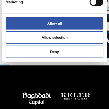
Marketing
Pelleg
Allow all
Allow selection
Deny