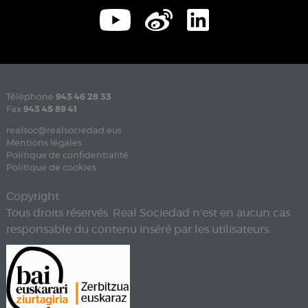
Téléphone
943 46 28 33
Fax
943 45 89 41
realsoc@realsociedad.eus
Mentions légales
Politique de confidentialité
Politique de cookies
Copyright
Tous droits réservés. Real Sociedad n'est en aucun cas
responsable du contenu inséré par les utilisateurs.