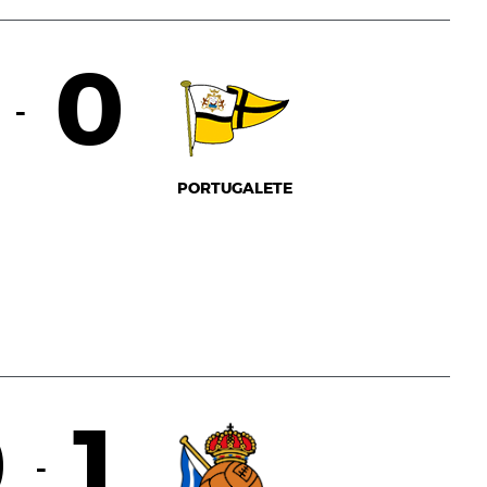
0
-
PORTUGALETE
0
1
-