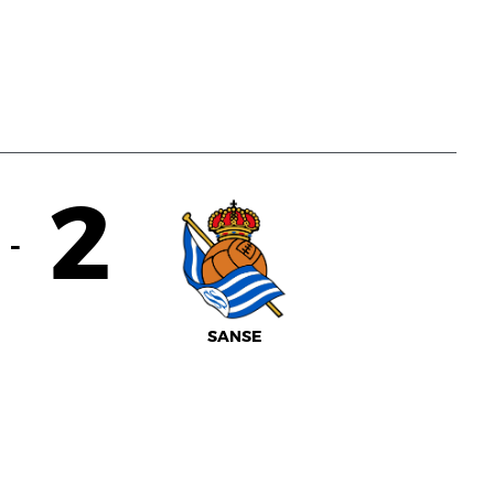
2
-
SANSE