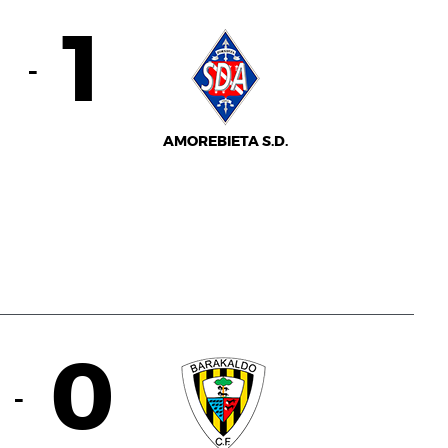
2
1
-
AMOREBIETA S.D.
0
-