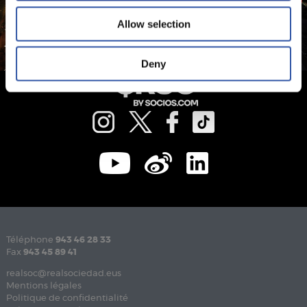
Allow selection
Deny
Téléphone
943 46 28 33
Fax
943 45 89 41
realsoc@realsociedad.eus
Mentions légales
Politique de confidentialité