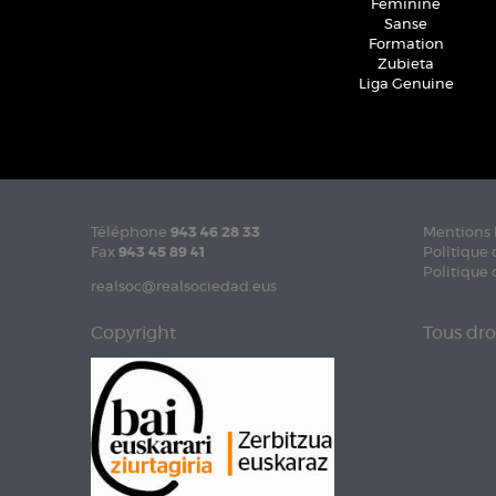
Féminine
Sanse
Formation
Zubieta
Liga Genuine
Téléphone
943 46 28 33
Mentions 
Fax
943 45 89 41
Politique 
Politique 
realsoc@realsociedad.eus
Copyright
Tous dro