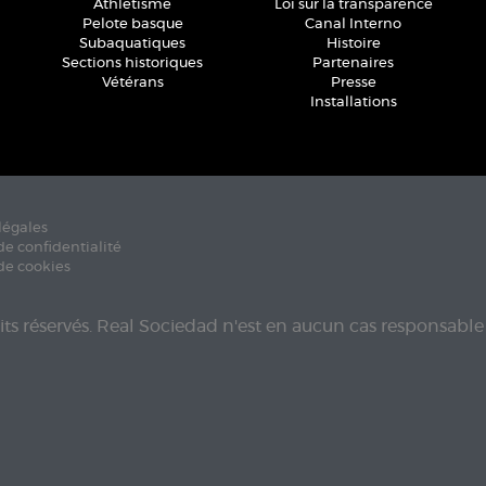
Athlétisme
Loi sur la transparence
Pelote basque
Canal Interno
Subaquatiques
Histoire
Sections historiques
Partenaires
Vétérans
Presse
Installations
légales
de confidentialité
de cookies
its réservés. Real Sociedad n'est en aucun cas responsable 