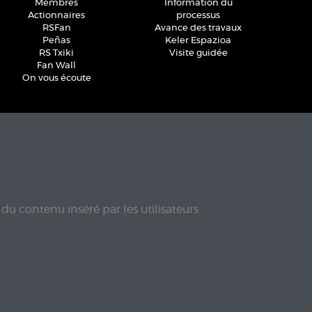
Membres
Information du
Actionnaires
processus
RSFan
Avance des travaux
Peñas
Keler Espazioa
RS Txiki
Visite guidée
Fan Wall
On vous écoute
du contenu inséré par les utilisateurs.