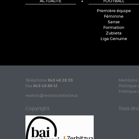
ACTUALITÉ
FOOTBALL
Première équipe
Féminine
Sanse
Formation
Zubieta
Liga Genuine
Téléphone
943 46 28 33
Mentions 
Fax
943 45 89 41
Politique 
Politique 
realsoc@realsociedad.eus
Copyright
Tous dro