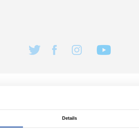
28/04/2026
PHOTOS
COMMUNIQUÉS OFFICIELS
Merci beaucou
Details
Macron !