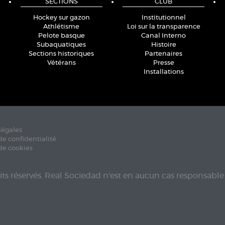
SECTIONS
CLUB
Hockey sur gazon
Institutionnel
Athlétisme
Loi sur la transparence
Pelote basque
Canal Interno
Subaquatiques
Histoire
Sections historiques
Partenaires
Vétérans
Presse
Installations
légales
de confidentialité
de cookies
its réservés. Real Sociedad n'est en aucun cas responsable 