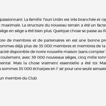
assionnant. La famille Txuri Urdin est très branchée et r
t maximale. La structure du nouveau terrain a été un fac
e siège en siège a été bien plus. Quelque chose se passe au 
re de membres et de partenaires en est une bonne preu
s sommes déjà plus de 35 000 membres et membres de la 
té disponible de notre nouvelle maison (sans compter la z
e roulement, avec 39 000 nouveaux sièges, cinq mille tonne
damental. Mais la chose vraiment essentielle a été toi.
s sommes 35 000 écharpes en l' air pour une seule sensatio
ir un membre du Club