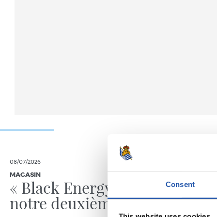
08/07/2026
15/05/2026
MAGASIN
GALERIE DE 
« Black Energy » pour
Consent
notre deuxième peau
This website uses cookies