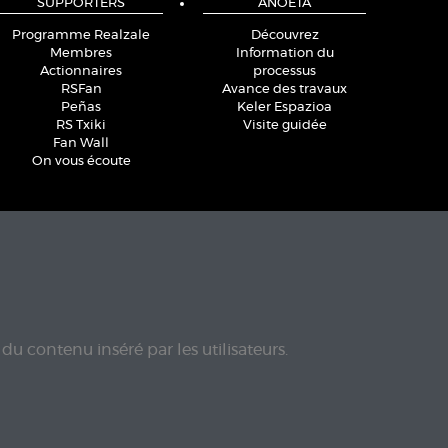
SUPPORTERS
ANOETA
Programme Realzale
Découvrez
Membres
Information du
Actionnaires
processus
RSFan
Avance des travaux
Peñas
Keler Espazioa
RS Txiki
Visite guidée
Fan Wall
On vous écoute
du contenu inséré par les utilisateurs.