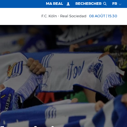
MA REAL
RECHERCHER
FR
F.C. Köln
Real Sociedad
08 AOÛT | 15:30