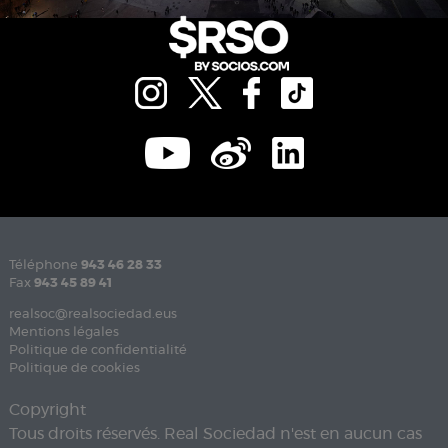
Téléphone
943 46 28 33
Fax
943 45 89 41
realsoc@realsociedad.eus
Mentions légales
Politique de confidentialité
Politique de cookies
Copyright
Tous droits réservés. Real Sociedad n'est en aucun cas