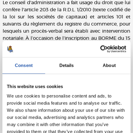
Le conseil d'administration a fait usage du droit que lui
confère l'article 203 de la R.D.L. 1/2010 (texte codifié de
la loi sur les sociétés de capitaux) et articles 101 et
suivants du règlement du registre du commerce, pour
lesquels un procès-verbal sera établi avec intervention
notariale. À l’occasion de l’inscription au BORME du 15
juillet 2016, nº252241, l’annonce de l’Assemblée
générale est faite par le biais du site internet de la
société.
Consent
Details
About
En ce qui concerne les premier et deuxième points de
l’ordre du jour et conformément aux dispositions de
l’article 272 de la loi sur les sociétés de capitaux, tout
This website uses cookies
actionnaire peut obtenir gratuitement et
We use cookies to personalise content and ads, to
immédiatement de la société les documents qui
provide social media features and to analyse our traffic.
doivent obligatoirement être joints. être soumis à
We also share information about your use of our site with
l'examen et à l'approbation, le cas échéant, du Conseil,
our social media, advertising and analytics partners who
à savoir des comptes annuels pour l'exercice clos le 30
may combine it with other information that you’ve
juin 2018, accompagnés du rapport de la direction, du
provided to them or that they’ve collected from your use