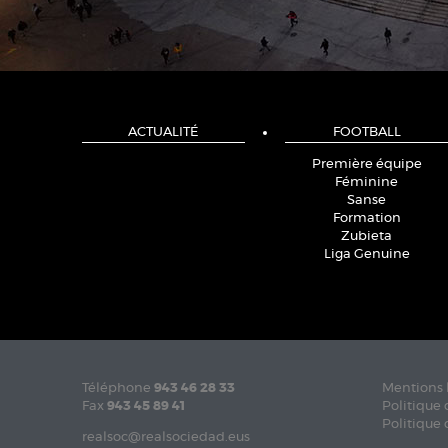
ACTUALITÉ
FOOTBALL
Première équipe
Féminine
Sanse
Formation
Zubieta
Liga Genuine
Téléphone
943 46 28 33
Mentions 
Fax
943 45 89 41
Politique 
Politique 
realsoc@realsociedad.eus