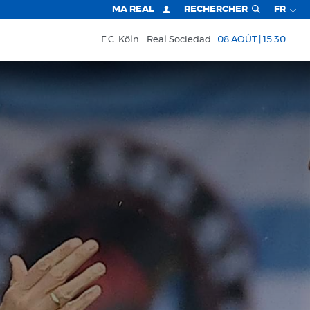
MA REAL
RECHERCHER
FR
F.C. Köln
Real Sociedad
08 AOÛT | 15:30