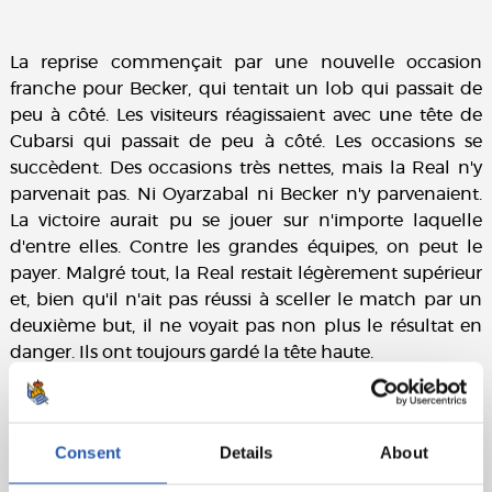
La reprise commençait par une nouvelle occasion
franche pour Becker, qui tentait un lob qui passait de
peu à côté. Les visiteurs réagissaient avec une tête de
Cubarsi qui passait de peu à côté. Les occasions se
succèdent. Des occasions très nettes, mais la Real n'y
parvenait pas. Ni Oyarzabal ni Becker n'y parvenaient.
La victoire aurait pu se jouer sur n'importe laquelle
d'entre elles. Contre les grandes équipes, on peut le
payer. Malgré tout, la Real restait légèrement supérieur
et, bien qu'il n'ait pas réussi à sceller le match par un
deuxième but, il ne voyait pas non plus le résultat en
danger. Ils ont toujours gardé la tête haute.
Une victoire de grand mérite qui permet au Txuri Urdin
de remonter dans le classement. Le Reale Arena
méritait depuis longtemps une soirée comme celle-ci.
Consent
Details
About
We are Real.