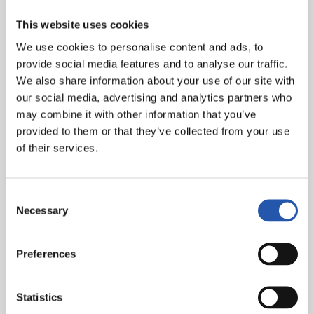
Détails techniques :
This website uses cookies
Real Sociedad
: Remiro, Aramburu (Aritz, min.60),
We use cookies to personalise content and ads, to
Zubeldia, Aguerd, Aihen (Javi López, min.84),
provide social media features and to analyse our traffic.
Zubimendi, Sučić (Sergio Gómez, min.60), Brais
We also share information about your use of our site with
Méndez, Take, Becker (Barrene, min.60) et Oyarzabal
our social media, advertising and analytics partners who
(cap)(Óskarsson, min.60).
may combine it with other information that you’ve
provided to them or that they’ve collected from your use
FC Barcelona
: Iñaki Peña, Kounde, Cubarsi, Iñigo,
of their services.
Balde, De Jong (cap)(Dani Olmo, min.46), Casadó, Pedri
(Pau Víctor, min.91), Fermín (Ansu Fati, min.69),
Rapinha et Lewandowski.
Consent
Necessary
Selection
Buts
: 1-0 : Becker, min.33.
Arbitre
: Cuadra Fernández. Cartons jaunes pour les
Preferences
locaux Aramburu, Brais Méndez et Zubeldia et pour les
visiteurs Iñigo.
Statistics
Affluence
: 36 194 spectateurs.