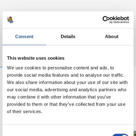
Consent
Details
About
This website uses cookies
We use cookies to personalise content and ads, to
provide social media features and to analyse our traffic.
We also share information about your use of our site with
09/09/2025
18/05/2023
our social media, advertising and analytics partners who
VIDÉOS
VÉTÉRANS
may combine it with other information that you’ve
« La Real a compté
provided to them or that they’ve collected from your use
énormément pour
of their services.
moi »
Consent