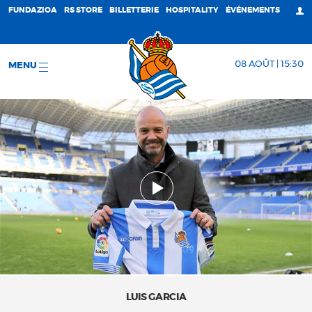
FUNDAZIOA
RS STORE
BILLETTERIE
HOSPITALITY
ÉVÉNEMENTS
08 AOÛT | 15:30
MENU
LUIS GARCIA