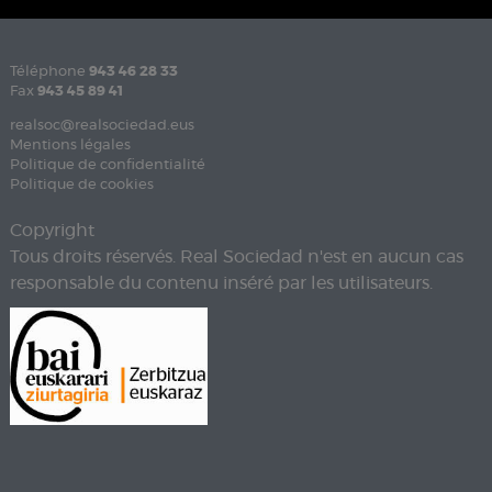
Téléphone
943 46 28 33
Fax
943 45 89 41
realsoc@realsociedad.eus
Mentions légales
Politique de confidentialité
Politique de cookies
Copyright
Tous droits réservés. Real Sociedad n'est en aucun cas
responsable du contenu inséré par les utilisateurs.