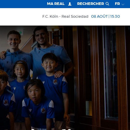
MA REAL
RECHERCHER
FR
F.C. Köln
Real Sociedad
08 AOÛT | 15:30