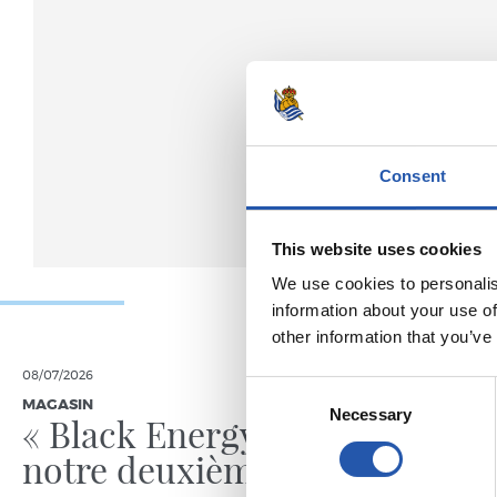
Consent
This website uses cookies
We use cookies to personalis
information about your use of
other information that you’ve
08/07/2026
15/05/2026
Consent
MAGASIN
GALERIE DE 
Necessary
Selection
« Black Energy » pour
notre deuxième peau