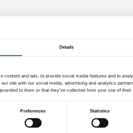
Details
e content and ads, to provide social media features and to analy
 our site with our social media, advertising and analytics partn
 provided to them or that they’ve collected from your use of their
28/04/2026
PHOTOS
COMMUNIQUÉS OFFICIELS
Preferences
Statistics
Merci beaucou
Macron !