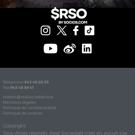
Téléphone
943 46 28 33
Fax
943 45 89 41
realsoc@realsociedad.eus
Mentions légales
Politique de confidentialité
Politique de cookies
Copyright
Tous droits réservés. Real Sociedad n'est en aucun cas