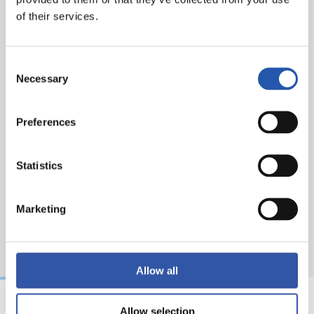
of their services.
Buts :
Becker, min.1. 1-1 : Puado (pen.), min.53. 2-1 : Brais
Méndez, min.83.Arbitre : Alberola Rojas. Il a averti le
joueur local Aguerd et les visiteurs Aguado et Cabrera.
Consent
Necessary
Selection
Preferences
Statistics
Marketing
Allow all
Allow selection