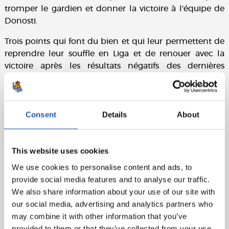
tromper le gardien et donner la victoire à l'équipe de
Donosti.
Trois points qui font du bien et qui leur permettent de
reprendre leur souffle en Liga et de renouer avec la
victoire après les résultats négatifs des dernières
semaines. Un bon résultat pour affronter la suite avec
un meilleur visage et de l'optimisme. We are Real.
Fiche technique :
Consent
Details
About
Real Sociedad :
Remiro, Aramburu, Aritz (cap), Aguerd,
Javi López, Zubimendi, Marín (Olasagasti, min.62), Sučić
This website uses cookies
(Brais Méndez, min.81), Sergio Gómez (Barrene, min.62),
We use cookies to personalise content and ads, to
Becker (Take, min.76) et Óskarsson (Oyarzabal, min.62).
provide social media features and to analyse our traffic.
RCD Espanyol :
Joan García, El Hilali, Kumbulla,
We also share information about your use of our site with
Cabrera, Calero (Cheddira, min.87), Aguado (Bauza,
our social media, advertising and analytics partners who
min.82), Král, Exposito (Veliz, min.46), Roca (Carreras,
may combine it with other information that you’ve
min.46), Puado (cap) et Roberto (Tejero, min.69).
provided to them or that they’ve collected from your use