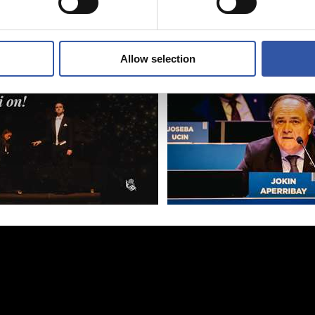
tzeko
et confiance »
Allow selection