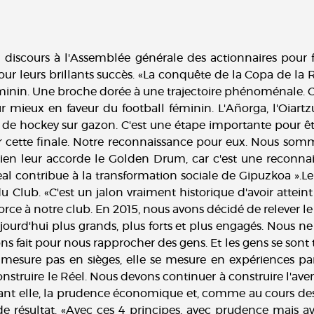
 discours à l'Assemblée générale des actionnaires pour f
ur leurs brillants succès. «La conquête de la Copa de la
éminin. Une broche dorée à une trajectoire phénoménale. 
r mieux en faveur du football féminin. L'Añorga, l'Oiartz
e hockey sur gazon. C'est une étape importante pour être
 cette finale. Notre reconnaissance pour eux. Nous somme
stien leur accorde le Golden Drum, car c'est une reconna
l contribue à la transformation sociale de Gipuzkoa ».Le
ub. «C'est un jalon vraiment historique d'avoir atteint 
orce à notre club. En 2015, nous avons décidé de relever le
ourd'hui plus grands, plus forts et plus engagés. Nous n
ns fait pour nous rapprocher des gens. Et les gens se sont t
esure pas en sièges, elle se mesure en expériences part
 construire le Réel. Nous devons continuer à construire l'av
avant elle, la prudence économique et, comme au cours des
e résultat. «Avec ces 4 principes, avec prudence mais ave