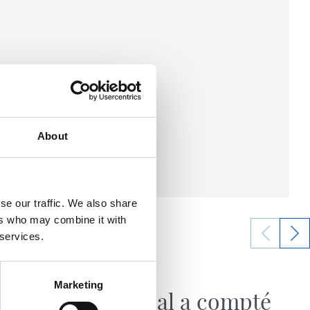
About
se our traffic. We also share
ers who may combine it with
 services.
09/09/2025
VIDÉOS
Marketing
xigence
« La Real a compté