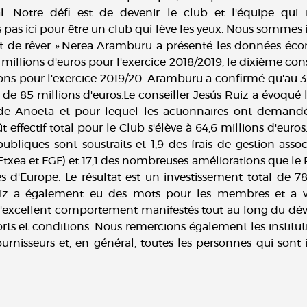
l. Notre défi est de devenir le club et l'équipe qui m
pas ici pour être un club qui lève les yeux. Nous sommes i
it de rêver ».Nerea Aramburu a présenté les données écon
millions d'euros pour l'exercice 2018/2019, le dixième consé
ns pour l'exercice 2019/20. Aramburu a confirmé qu'au 30 j
e 85 millions d'euros.Le conseiller Jesús Ruiz a évoqué l
de Anoeta et pour lequel les actionnaires ont demandé
 effectif total pour le Club s'élève à 64,6 millions d'euros.
bliques sont soustraits et 1,9 des frais de gestion associ
l Etxea et FGF) et 17,1 des nombreuses améliorations que le
d'Europe. Le résultat est un investissement total de 78,
iz a également eu des mots pour les membres et a vo
t l'excellent comportement manifestés tout au long du d
ts et conditions. Nous remercions également les instituti
fournisseurs et, en général, toutes les personnes qui son