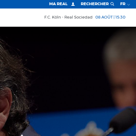
MA REAL
RECHERCHER
FR
F.C. Köln
Real Sociedad
08 AOÛT | 15:30