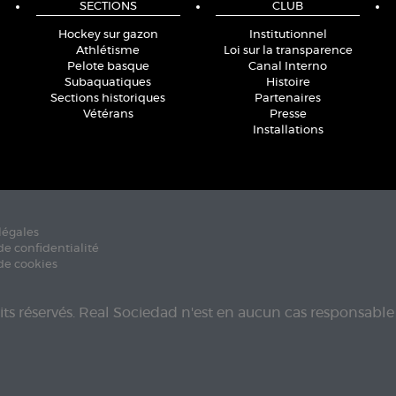
SECTIONS
CLUB
Hockey sur gazon
Institutionnel
Athlétisme
Loi sur la transparence
Pelote basque
Canal Interno
Subaquatiques
Histoire
Sections historiques
Partenaires
Vétérans
Presse
Installations
légales
de confidentialité
de cookies
its réservés. Real Sociedad n'est en aucun cas responsable 