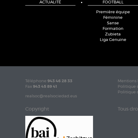
ACTUALITÉ
FOOTBALL
Première équipe
Féminine
Sanse
Formation
Zubieta
Liga Genuine
Téléphone
943 46 28 33
Mentions 
Fax
943 45 89 41
Politique 
Politique 
realsoc@realsociedad.eus
Copyright
Tous dro