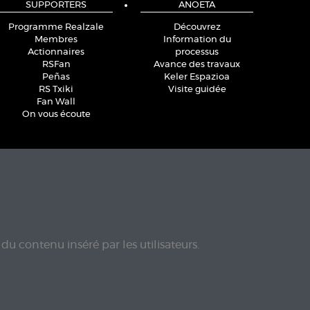
SUPPORTERS
ANOETA
Programme Realzale
Découvrez
Membres
Information du
Actionnaires
processus
RSFan
Avance des travaux
Peñas
Keler Espazioa
RS Txiki
Visite guidée
Fan Wall
On vous écoute
du contenu inséré par les utilisateurs.