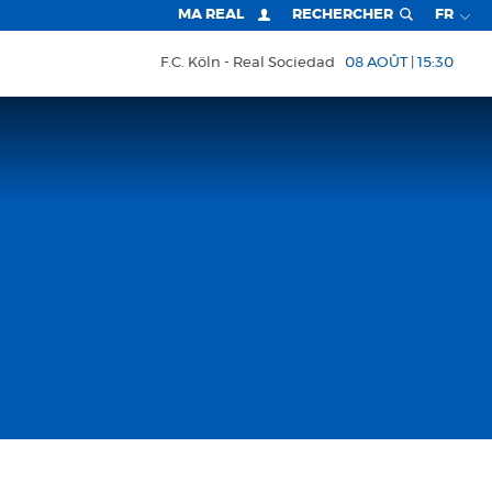
MA REAL
RECHERCHER
FR
F.C. Köln
Real Sociedad
08 AOÛT | 15:30