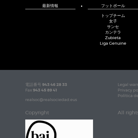
最新情報
フットボール
トップチーム
女子
サンセ
カンテラ
Zubieta
Liga Genuine
電話番号
943 46 28 33
Legal war
Fax
943 45 89 41
Privacy po
Política d
realsoc@realsociedad.eus
Copyright
All righ