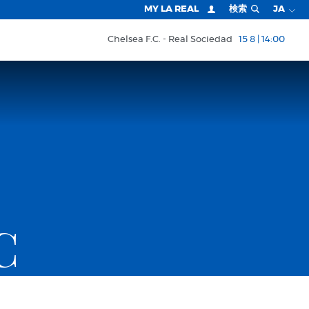
MY LA REAL
検索
JA
Chelsea F.C.
Real Sociedad
15 8 | 14:00
C