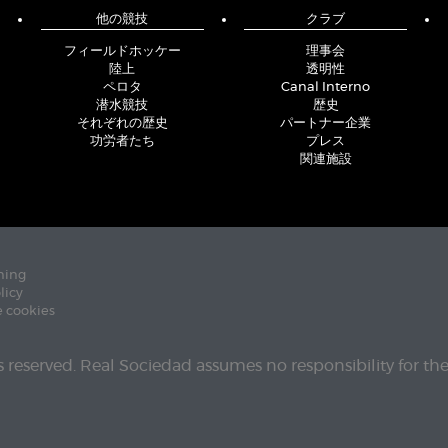
他の競技
クラブ
フィールドホッケー
理事会
陸上
透明性
ペロタ
Canal Interno
潜水競技
歴史
それぞれの歴史
パートナー企業
功労者たち
プレス
関連施設
ning
licy
e cookies
ts reserved. Real Sociedad assumes no responsibility for th