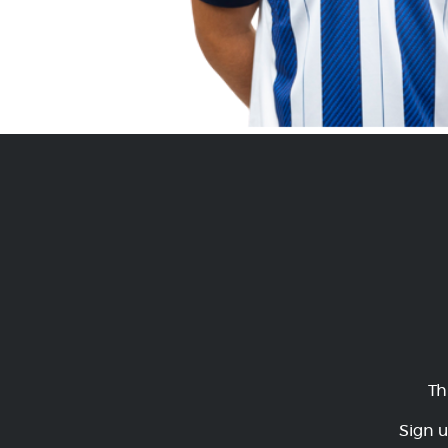
Th
Sign u