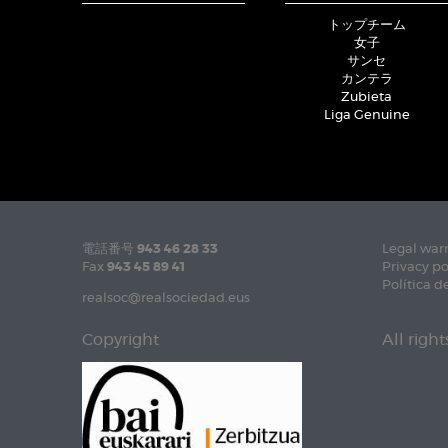
トップチーム
女子
サンセ
カンテラ
Zubieta
Liga Genuine
電話番号
943 46 28 33
Legal war
Fax
943 45 89 41
Privacy po
Política d
realsoc@realsociedad.eus
Copyright
All righ