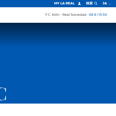
MY LA REAL
検索
JA
F.C. Köln
Real Sociedad
08 8 | 15:30
C