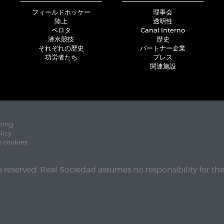
フィールドホッケー
理事会
陸上
透明性
ペロタ
Canal Interno
潜水競技
歴史
それぞれの歴史
パートナー企業
功労者たち
プレス
関連施設
ning
licy
e cookies
ts reserved. Real Sociedad assumes no responsibility for th