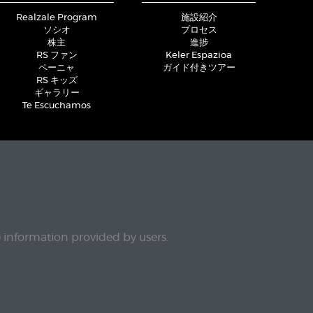
Realzale Program
施設紹介
ソシオ
プロセス
株主
進捗
RS ファン
Keler Espazioa
ペーニャ
ガイド付きツアー
RS キッズ
ギャラリー
Te Escuchamos
e information provided by users.