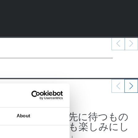
07/07/2026
公式発表
、そこ
「この先に待つもの
About
ギー
をとても楽しみにし
ている」