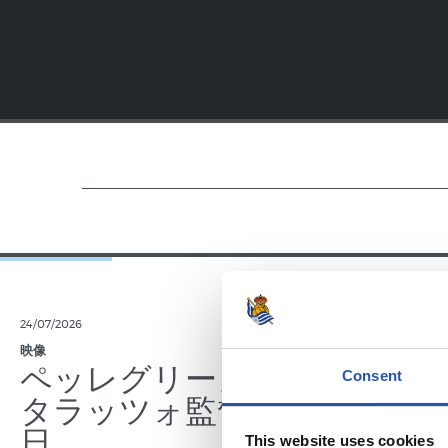
24/07/2026
23/07/2026
映像
公式発表
ペッレグリーノ・マ
ジョ
Consent
タラッツォ監督の一
ン、2
日
延長
This website uses cookies