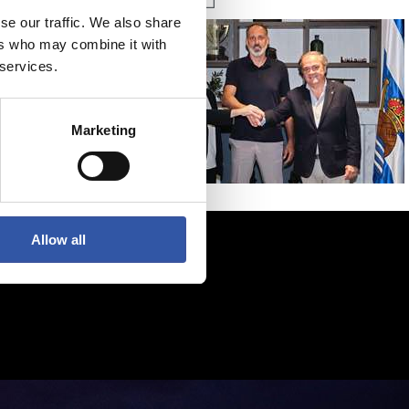
se our traffic. We also share
ers who may combine it with
 services.
Marketing
Allow all