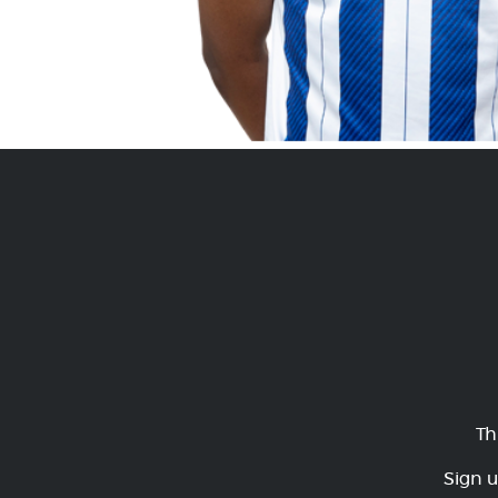
Th
Sign u