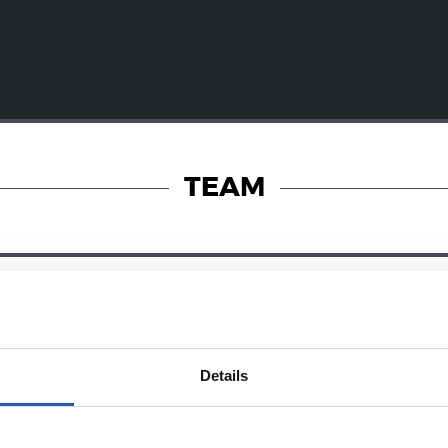
TEAM
08/07/2026
オンラインストア
ン・マルティ
新たな戦闘服
Details
032年まで契約
に宿るエネル