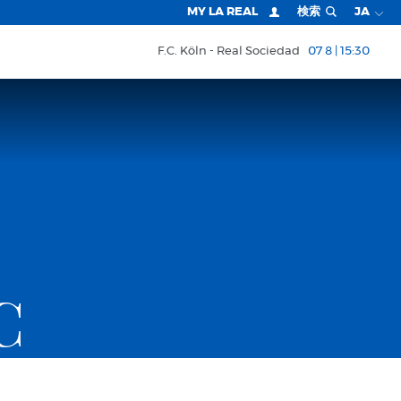
MY LA REAL
検索
JA
F.C. Köln
Real Sociedad
07 8 | 15:30
C