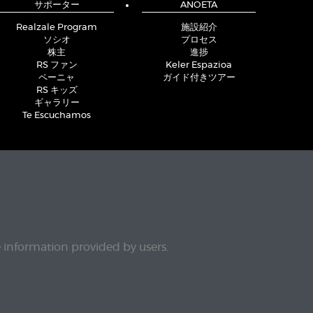
サポーター
ANOETA
Realzale Program
施設紹介
ソシオ
プロセス
株主
進捗
RS ファン
Keler Espazioa
ペーニャ
ガイド付きツアー
RS キッズ
ギャラリー
Te Escuchamos
e information provided by users.