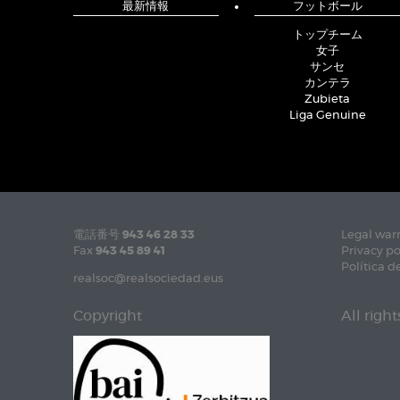
最新情報
フットボール
トップチーム
女子
サンセ
カンテラ
Zubieta
Liga Genuine
電話番号
943 46 28 33
Legal war
Fax
943 45 89 41
Privacy po
Política d
realsoc@realsociedad.eus
Copyright
All righ