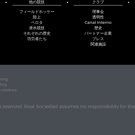
他の競技
クラブ
フィールドホッケー
理事会
陸上
透明性
ペロタ
Canal Interno
潜水競技
歴史
それぞれの歴史
パートナー企業
功労者たち
プレス
関連施設
ning
licy
e cookies
ts reserved. Real Sociedad assumes no responsibility for th