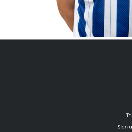
Th
Sign u