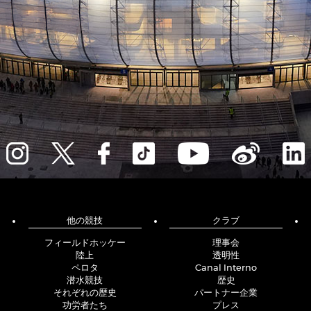
他の競技
クラブ
フィールドホッケー
理事会
陸上
透明性
ペロタ
Canal Interno
潜水競技
歴史
それぞれの歴史
パートナー企業
功労者たち
プレス