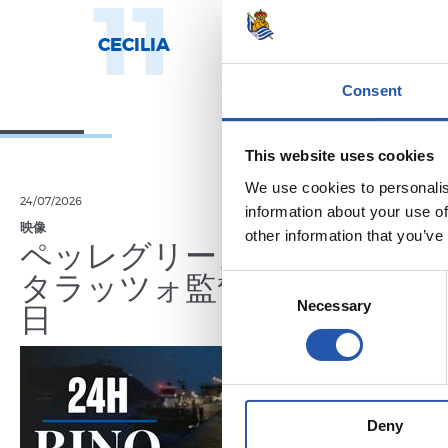
11
1
CECILIA
AROLA A.
Consent
This website uses cookies
We use cookies to personalis
24/07/2026
23/07/2026
information about your use of
映像
公式発表
other information that you’ve
ペッレグリーノ・マ
ジョ
タラッツォ監督の一
ン、2
Consent
日
延長
Necessary
Selection
Deny