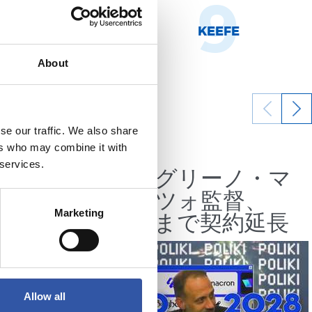
8
9
NHOA MARÍN
KEEFE
About
se our traffic. We also share
07/07/2026
ers who may combine it with
公式発表
 services.
つもの
ペッレグリーノ・マ
みにし
タラッツォ監督、
2028年まで契約延長
Marketing
Allow all