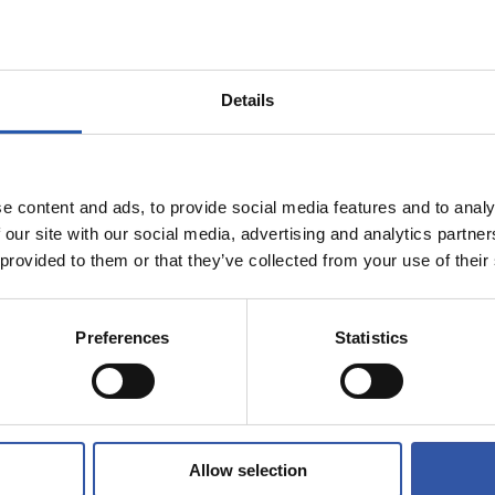
9
7
CAMI
AI
Details
e content and ads, to provide social media features and to analy
07/07/2026
 our site with our social media, advertising and analytics partn
公式発表
 provided to them or that they’ve collected from your use of their
ン・マルティ
「この先に待
032年まで契約
をとても楽し
ている」
Preferences
Statistics
Allow selection