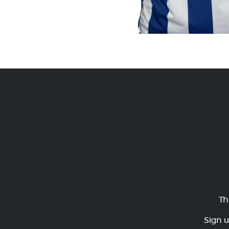
Th
Sign u