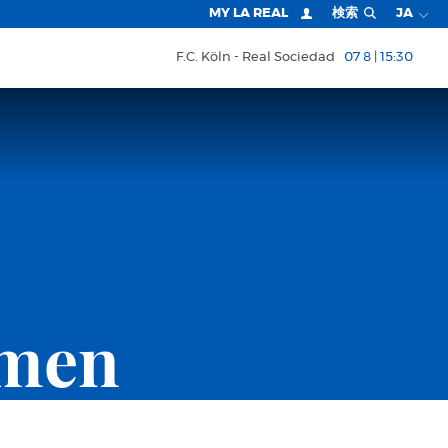
MY LA REAL
検索
JA
F.C. Köln
Real Sociedad
07 8 | 15:30
omen