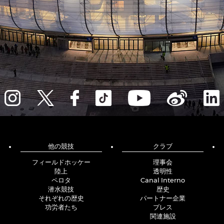
他の競技
クラブ
フィールドホッケー
理事会
陸上
透明性
ペロタ
Canal Interno
潜水競技
歴史
それぞれの歴史
パートナー企業
功労者たち
プレス
関連施設