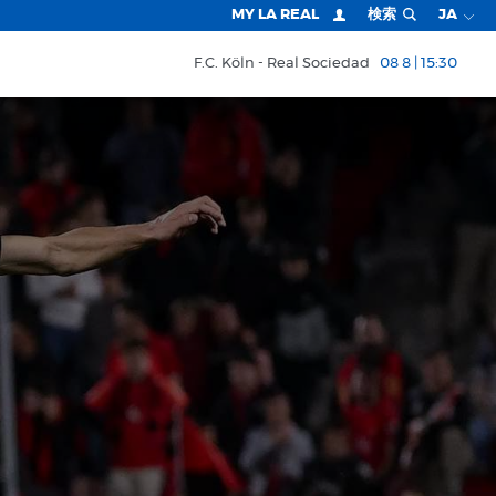
MY LA REAL
検索
JA
F.C. Köln
Real Sociedad
08 8 | 15:30