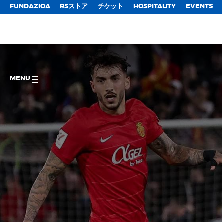
FUNDAZIOA
RSストア
チケット
HOSPITALITY
EVENTS
MENU