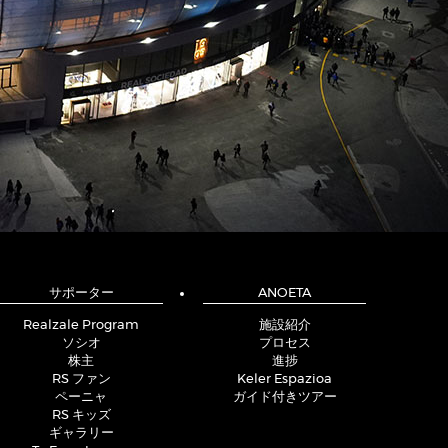
サポーター
ANOETA
Realzale Program
施設紹介
ソシオ
プロセス
株主
進捗
RS ファン
Keler Espazioa
ペーニャ
ガイド付きツアー
RS キッズ
ギャラリー