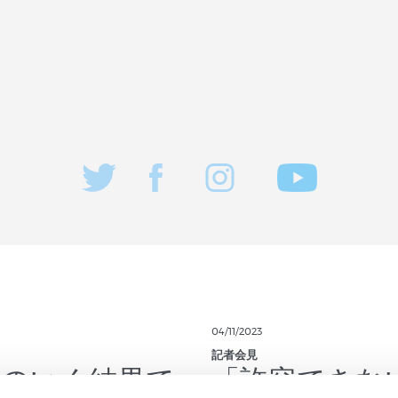
04/11/2023
記者会見
得のいく結果で
「許容できな