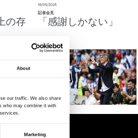
18/05/2025
記者会見
上の存
「感謝しかない」
About
se our traffic. We also share
ers who may combine it with
 services.
Marketing