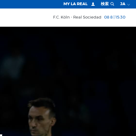
MY LA REAL
検索
JA
F.C. Köln
Real Sociedad
08 8 | 15:30