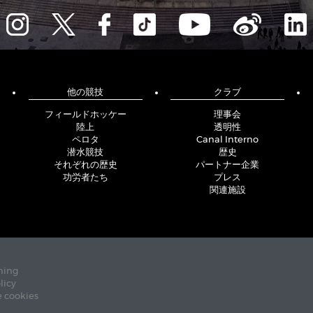
他の競技
クラブ
フィールドホッケー
理事会
陸上
透明性
ペロタ
Canal Interno
潜水競技
歴史
それぞれの歴史
パートナー企業
功労者たち
プレス
関連施設
ning
licy
e cookies