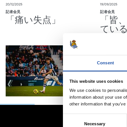
20/12/2025
19/09/2025
記者会見
記者会見
「痛い失点」
「皆
てい
Consent
This website uses cookies
We use cookies to personalis
information about your use of
other information that you’ve
Consent
Necessary
Selection