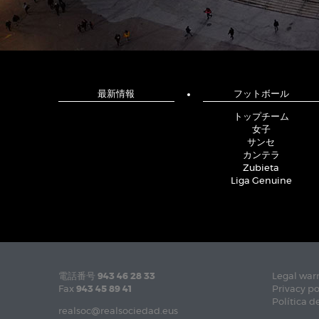
最新情報
フットボール
トップチーム
女子
サンセ
カンテラ
Zubieta
Liga Genuine
電話番号
943 46 28 33
Legal war
Fax
943 45 89 41
Privacy po
Política d
realsoc@realsociedad.eus