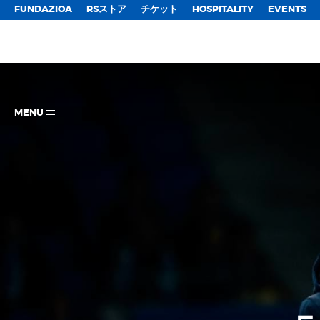
FUNDAZIOA
RSストア
チケット
HOSPITALITY
EVENTS
MENU