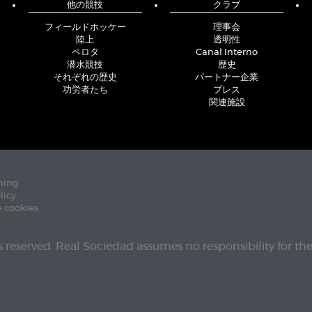
他の競技
クラブ
フィールドホッケー
理事会
陸上
透明性
ペロタ
Canal Interno
潜水競技
歴史
それぞれの歴史
パートナー企業
功労者たち
プレス
関連施設
ning
licy
e cookies
ts reserved. Real Sociedad assumes no responsibility for th