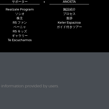
サポーター
ANOETA
Realzale Program
施設紹介
ソシオ
プロセス
株主
進捗
RS ファン
Keler Espazioa
ペーニャ
ガイド付きツアー
RS キッズ
ギャラリー
Te Escuchamos
e information provided by users.