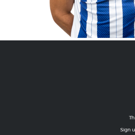
Th
Sign u