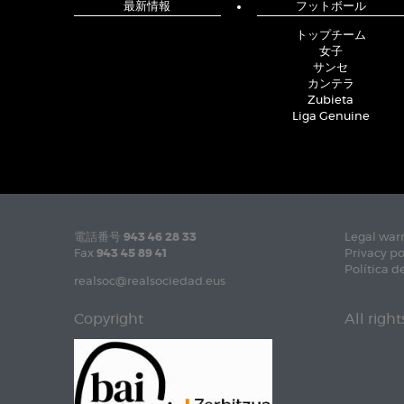
最新情報
フットボール
トップチーム
女子
サンセ
カンテラ
Zubieta
Liga Genuine
電話番号
943 46 28 33
Legal war
Fax
943 45 89 41
Privacy po
Política d
realsoc@realsociedad.eus
Copyright
All righ