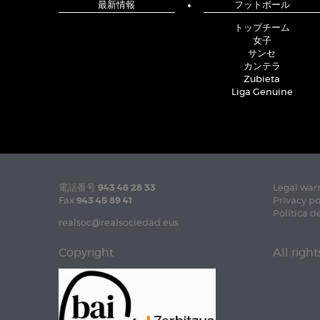
最新情報
フットボール
トップチーム
女子
サンセ
カンテラ
Zubieta
Liga Genuine
電話番号
943 46 28 33
Legal war
Fax
943 45 89 41
Privacy po
Política d
realsoc@realsociedad.eus
Copyright
All righ