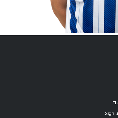
Th
Sign u