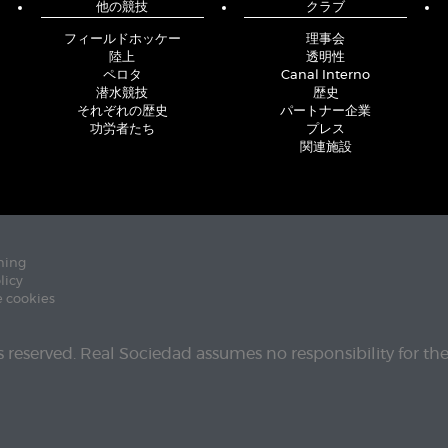
他の競技
クラブ
フィールドホッケー
理事会
陸上
透明性
ペロタ
Canal Interno
潜水競技
歴史
それぞれの歴史
パートナー企業
功労者たち
プレス
関連施設
ning
licy
e cookies
ts reserved. Real Sociedad assumes no responsibility for th