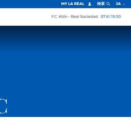
MY LA REAL
検索
JA
F.C. Köln
Real Sociedad
07 8 | 15:30
C