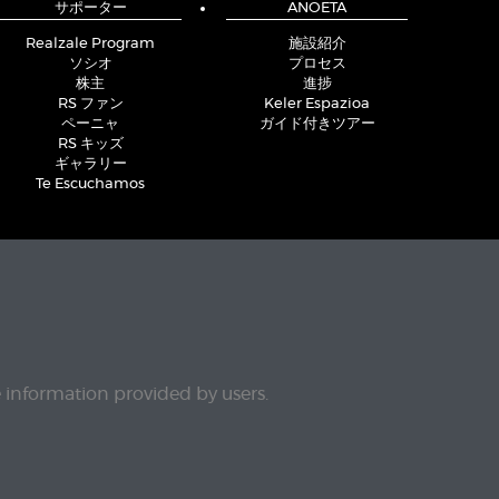
サポーター
ANOETA
Realzale Program
施設紹介
ソシオ
プロセス
株主
進捗
RS ファン
Keler Espazioa
ペーニャ
ガイド付きツアー
RS キッズ
ギャラリー
Te Escuchamos
e information provided by users.