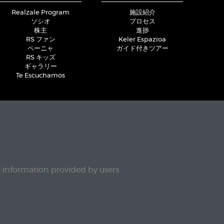
Realzale Program
施設紹介
ソシオ
プロセス
株主
進捗
RS ファン
Keler Espazioa
ペーニャ
ガイド付きツアー
RS キッズ
ギャラリー
Te Escuchamos
e information provided by users.