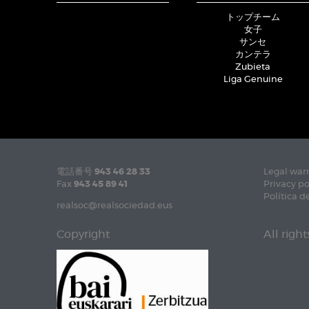
トップチーム
女子
サンセ
カンテラ
Zubieta
Liga Genuine
電話番号
943 46 28 33
Legal war
Fax
943 45 89 41
Privacy po
Política d
realsoc@realsociedad.eus
Copyright
All righ