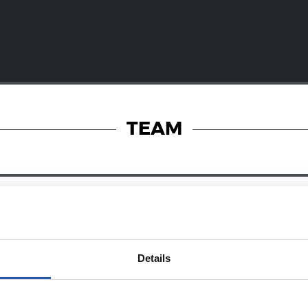
TEAM
08/07/2026
オンラインストア
ン・マルティ
新たな戦闘服
Details
032年まで契約
に宿るエネル