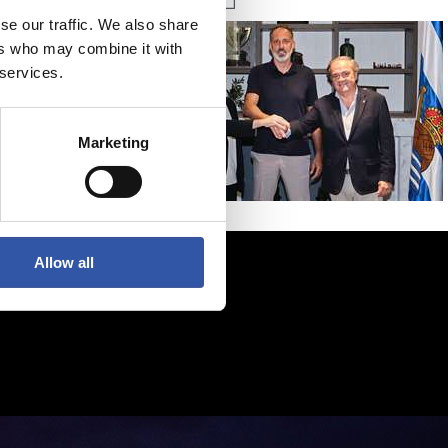
se our traffic. We also share
ers who may combine it with
 services.
Marketing
Allow all