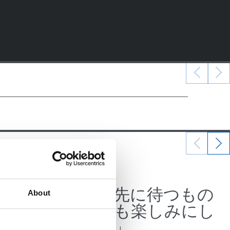
07/07/2026
公式発表
、そこ
「この先に待つもの
About
ギー
をとても楽しみにし
ている」