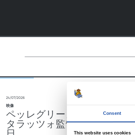
24/07/2026
23/07/2026
映像
公式発表
ペッレグリーノ・マ
ジョ
Consent
タラッツォ監督の一
ン、2
日
延長
This website uses cookies