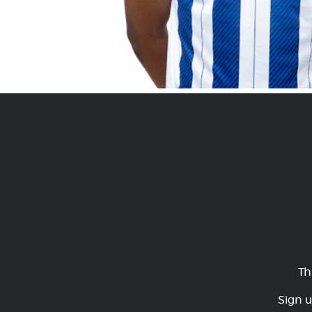
Th
Sign u