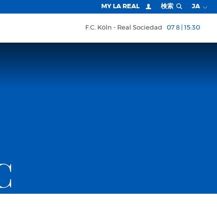
MY LA REAL
検索
JA
F.C. Köln
Real Sociedad
07 8 | 15:30
C