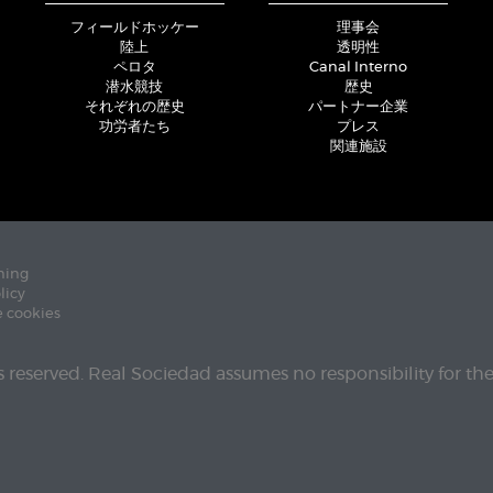
フィールドホッケー
理事会
陸上
透明性
ペロタ
Canal Interno
潜水競技
歴史
それぞれの歴史
パートナー企業
功労者たち
プレス
関連施設
ning
licy
e cookies
ts reserved. Real Sociedad assumes no responsibility for th