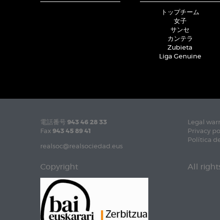
トップチーム
女子
サンセ
カンテラ
Zubieta
Liga Genuine
電話番号
943 46 28 33
Legal war
Fax
943 45 89 41
Privacy po
Política d
realsoc@realsociedad.eus
Copyright
All righ