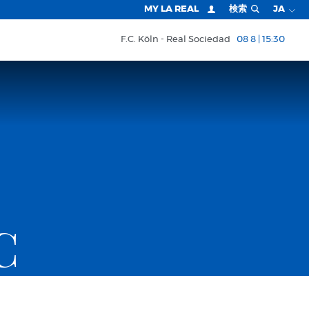
MY LA REAL
検索
JA
F.C. Köln
Real Sociedad
08 8 | 15:30
C