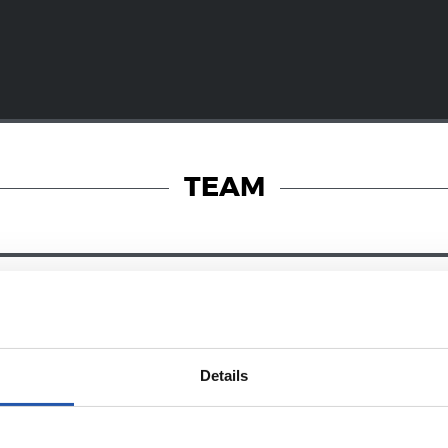
TEAM
08/07/2026
オンラインストア
ン・マルティ
新たな戦闘服
Details
032年まで契約
に宿るエネル