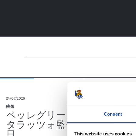
24/07/2026
23/07/2026
映像
公式発表
ペッレグリーノ・マ
ジョ
Consent
タラッツォ監督の一
ン、2
日
延長
This website uses cookies