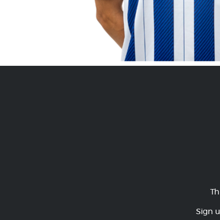
Th
Sign u