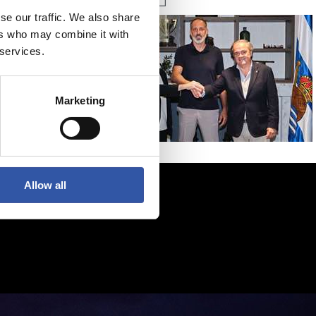
se our traffic. We also share
ers who may combine it with
 services.
Marketing
Allow all