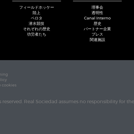
フィールドホッケー
理事会
陸上
透明性
ペロタ
Canal Interno
潜水競技
歴史
それぞれの歴史
パートナー企業
功労者たち
プレス
関連施設
ning
licy
e cookies
ts reserved. Real Sociedad assumes no responsibility for th