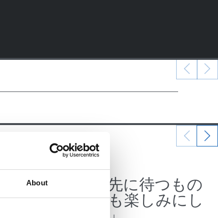
07/07/2026
公式発表
、そこ
「この先に待つもの
About
ギー
をとても楽しみにし
ている」