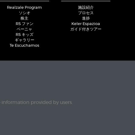
Realzale Program
施設紹介
ソシオ
プロセス
株主
進捗
RS ファン
Keler Espazioa
ペーニャ
ガイド付きツアー
RS キッズ
ギャラリー
Te Escuchamos
e information provided by users.