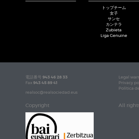
トップチーム
女子
サンセ
カンテラ
Zubieta
Liga Genuine
電話番号
943 46 28 33
Legal war
Fax
943 45 89 41
Privacy po
Política d
realsoc@realsociedad.eus
Copyright
All righ