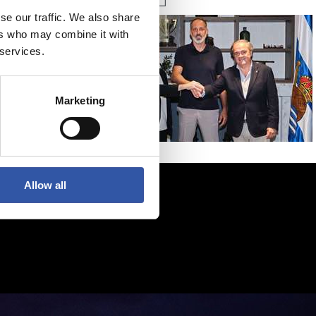
se our traffic. We also share
ers who may combine it with
 services.
Marketing
Allow all