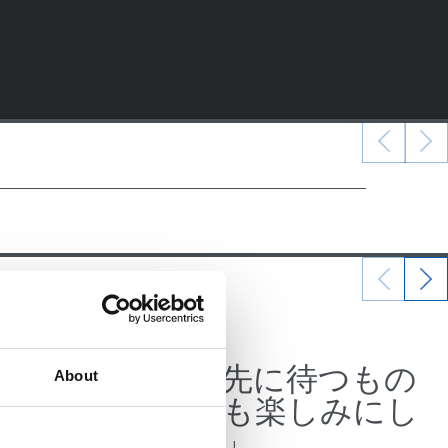
07/07/2026
公式発表
、そこ
「この先に待つもの
About
ギー
をとても楽しみにし
ている」