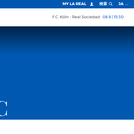
MY LA REAL
検索
JA
F.C. Köln
Real Sociedad
08 8 | 15:30
C