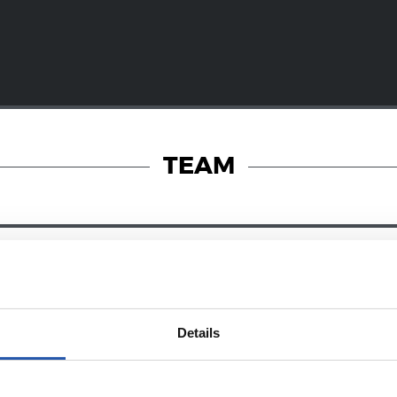
TEAM
08/07/2026
オンラインストア
ン・マルティ
新たな戦闘服
Details
032年まで契約
に宿るエネル