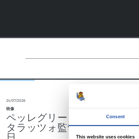
24/07/2026
23/07/2026
映像
公式発表
ペッレグリーノ・マ
ジョ
Consent
タラッツォ監督の一
ン、2
日
延長
This website uses cookies