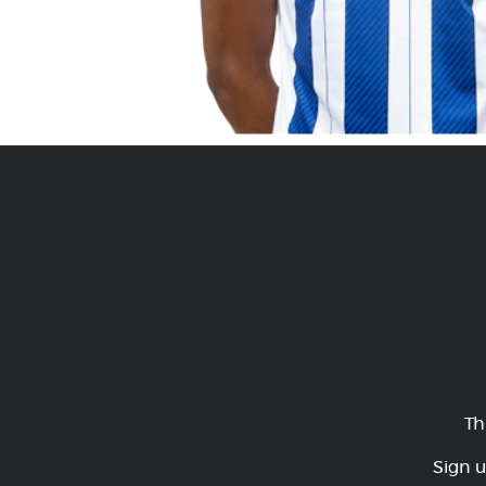
Th
Sign u