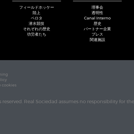
フィールドホッケー
理事会
陸上
透明性
ペロタ
Canal Interno
潜水競技
歴史
それぞれの歴史
パートナー企業
功労者たち
プレス
関連施設
ning
licy
e cookies
ts reserved. Real Sociedad assumes no responsibility for th