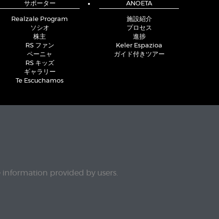
サポーター
ANOETA
Realzale Program
施設紹介
ソシオ
プロセス
株主
進捗
RS ファン
Keler Espazioa
ペーニャ
ガイド付きツアー
RS キッズ
ギャラリー
Te Escuchamos
e information provided by users.