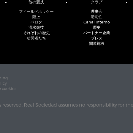
他の競技
クラブ
フィールドホッケー
理事会
陸上
透明性
ペロタ
Canal Interno
潜水競技
歴史
それぞれの歴史
パートナー企業
功労者たち
プレス
関連施設
ning
licy
e cookies
ts reserved. Real Sociedad assumes no responsibility for th