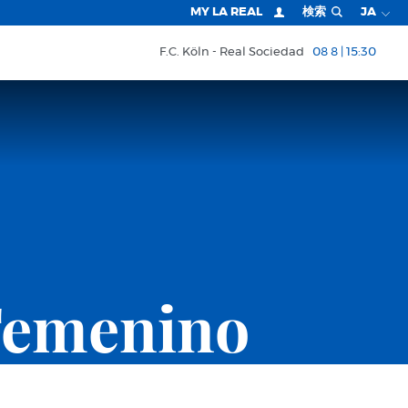
MY LA REAL
検索
JA
F.C. Köln
Real Sociedad
08 8 | 15:30
Femenino