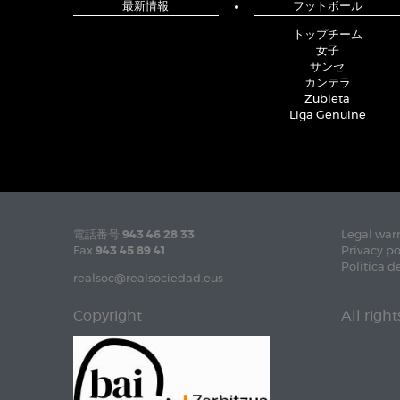
最新情報
フットボール
トップチーム
女子
サンセ
カンテラ
Zubieta
Liga Genuine
電話番号
943 46 28 33
Legal war
Fax
943 45 89 41
Privacy po
Política d
realsoc@realsociedad.eus
Copyright
All righ