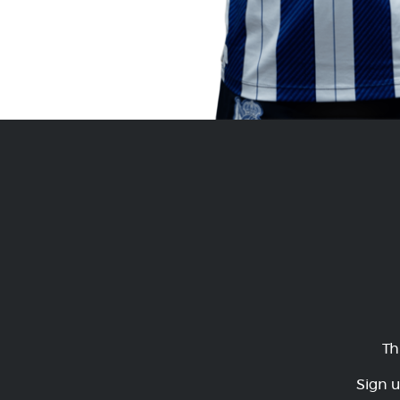
Th
Sign u