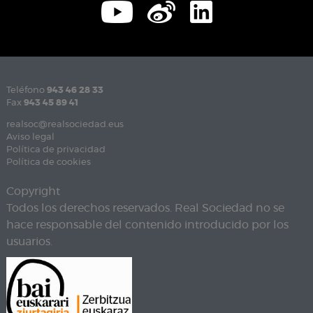
Teléfono
943 46 28 33
Fax
943 45 89 41
realsoc@realsociedad.eus
Aviso legal
Política de privacidad
Política de cookies
Copyright
Todos los derechos reservados. Real Sociedad no se
hace responsable del contenido introducido por los
usuarios.