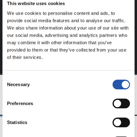
This website uses cookies
Este contenido es solo para los usuarios registrados en
nuestra web.
We use cookies to personalise content and ads, to
provide social media features and to analyse our traffic.
Regístrate haciendo clic en el
Login
y disfruta de
We also share information about your use of our site with
contenido exclusivo para ti.
our social media, advertising and analytics partners who
may combine it with other information that you’ve
provided to them or that they’ve collected from your use
of their services.
Consent
Necessary
Selection
EQUIPO
Preferences
Statistics
23/06/2025
28/12/2024