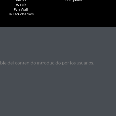
Peñas
Tour guiado
RS Txiki
Fan Wall
Te Escuchamos
le del contenido introducido por los usuarios.