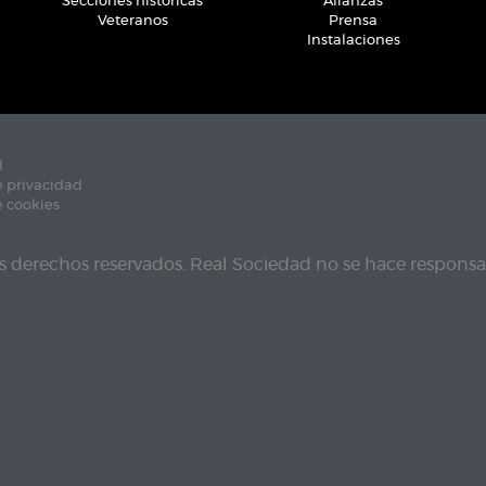
Secciones históricas
Alianzas
Veteranos
Prensa
Instalaciones
l
e privacidad
e cookies
s derechos reservados. Real Sociedad no se hace responsab