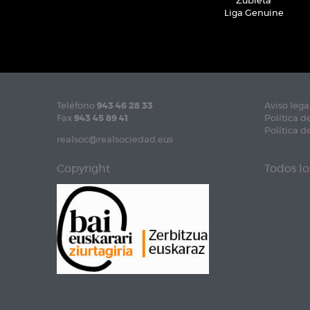
Zubieta
Liga Genuine
Teléfono
943 46 28 33
Aviso lega
Fax
943 45 89 41
Política d
Política d
realsoc@realsociedad.eus
Copyright
Todos lo