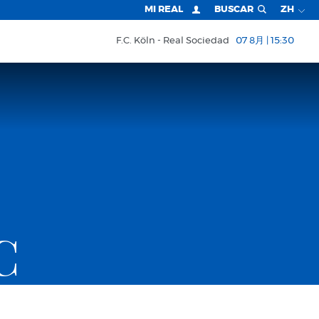
MI REAL
BUSCAR
ZH
F.C. Köln
Real Sociedad
07 8月 | 15:30
C