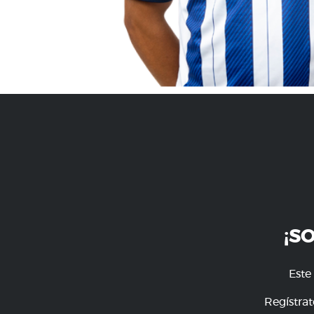
¡S
Este
Regístrat