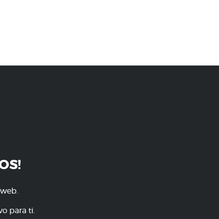
OS!
 web.
o para ti.