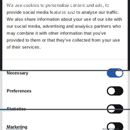
Este contenido es solo para los usuarios registrados en
We use cookies to personalise content and ads, to
nuestra web.
provide social media features and to analyse our traffic.
We also share information about your use of our site with
Regístrate haciendo clic en el
Login
y disfruta de
our social media, advertising and analytics partners who
contenido exclusivo para ti.
may combine it with other information that you’ve
provided to them or that they’ve collected from your use
of their services.
Consent
Necessary
Selection
EQUIPO
Preferences
Statistics
Marketing
12/07/2026
11/07/2026