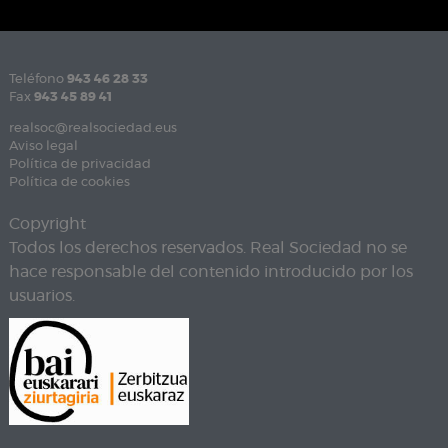
Teléfono
943 46 28 33
Fax
943 45 89 41
realsoc@realsociedad.eus
Aviso legal
Política de privacidad
Política de cookies
Copyright
Todos los derechos reservados. Real Sociedad no se
hace responsable del contenido introducido por los
usuarios.