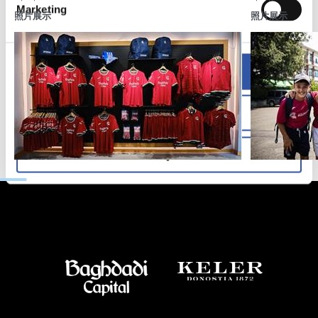
Marketing
照片展示
照片展示
Allow all
Allow selection
Deny