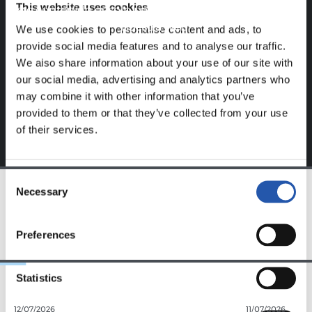
This website uses cookies
Este contenido es solo para los usuarios registrados en
nuestra web.
We use cookies to personalise content and ads, to
provide social media features and to analyse our traffic.
Regístrate haciendo clic en el
Login
y disfruta de
We also share information about your use of our site with
contenido exclusivo para ti.
our social media, advertising and analytics partners who
may combine it with other information that you’ve
provided to them or that they’ve collected from your use
of their services.
Consent
Necessary
Selection
EQUIPO
Preferences
Statistics
12/07/2026
11/07/2026