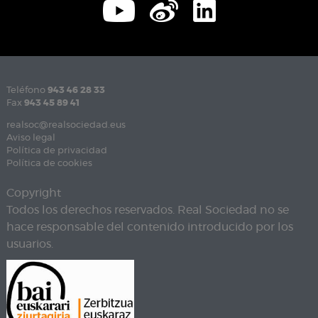
Teléfono
943 46 28 33
Fax
943 45 89 41
realsoc@realsociedad.eus
Aviso legal
Política de privacidad
Política de cookies
Copyright
Todos los derechos reservados. Real Sociedad no se
hace responsable del contenido introducido por los
usuarios.