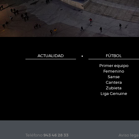
ACTUALIDAD
FÚTBOL
Primer equipo
Femenino
Sanse
Cantera
Zubieta
Liga Genuine
Teléfono
943 46 28 33
Aviso lega