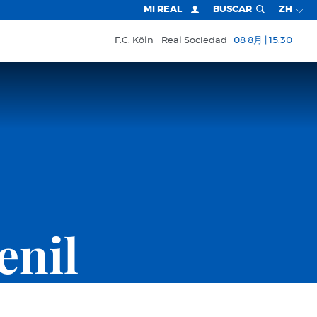
MI REAL
BUSCAR
ZH
F.C. Köln
Real Sociedad
08 8月 | 15:30
enil