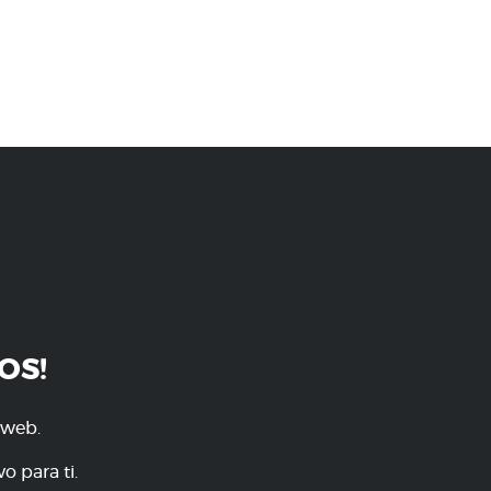
OS!
 web.
o para ti.