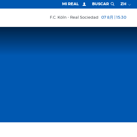
MI REAL
BUSCAR
ZH
F.C. Köln
Real Sociedad
07 8月 | 15:30