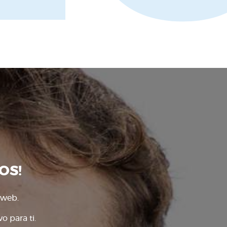
OS!
 web.
o para ti.