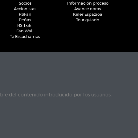
Socios
Información proceso
Accionistas
Avance obras
RSFan
Keler Espazioa
Peñas
Tour guiado
RS Txiki
Fan Wall
Te Escuchamos
le del contenido introducido por los usuarios.