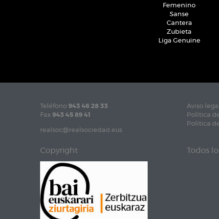
Femenino
Sanse
Cantera
Zubieta
Liga Genuine
Teléfono
943 46 28 33
Aviso lega
Fax
943 45 89 41
Política d
Política d
realsoc@realsociedad.eus
Copyright
Todos lo