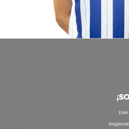
¡S
Este
Regístrat