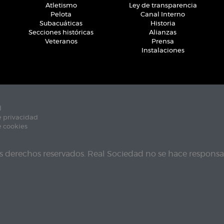
Atletismo
Ley de transparencia
Pelota
Canal Interno
Subacuáticas
Historia
Secciones históricas
Alianzas
Veteranos
Prensa
Instalaciones
l
e privacidad
e cookies
s derechos reservados. Real Sociedad no se hace responsab