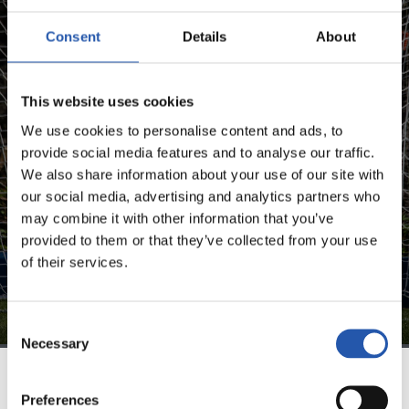
Consent
Details
About
¡SOLO PARA USUARIOS
REGISTRADOS!
This website uses cookies
We use cookies to personalise content and ads, to
Este contenido es solo para los usuarios registrados en
provide social media features and to analyse our traffic.
nuestra web.
We also share information about your use of our site with
our social media, advertising and analytics partners who
Regístrate haciendo clic en el
Login
y disfruta de
may combine it with other information that you’ve
contenido exclusivo para ti.
provided to them or that they’ve collected from your use
of their services.
Consent
Necessary
Selection
Preferences
EQUIPO