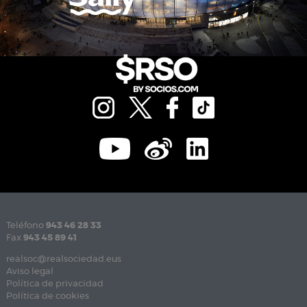
Teléfono
943 46 28 33
Fax
943 45 89 41
realsoc@realsociedad.eus
Aviso legal
Política de privacidad
Política de cookies