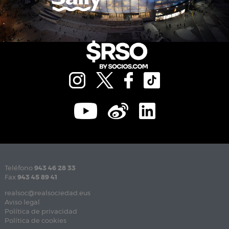
Teléfono
943 46 28 33
Fax
943 45 89 41
realsoc@realsociedad.eus
Aviso legal
Política de privacidad
Política de cookies