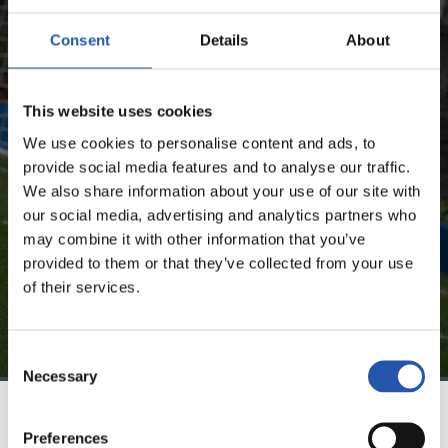
Consent
Details
About
¡SOLO PARA USUARIOS
REGISTRADOS!
This website uses cookies
We use cookies to personalise content and ads, to
Este contenido es solo para los usuarios registrados en
provide social media features and to analyse our traffic.
nuestra web.
We also share information about your use of our site with
our social media, advertising and analytics partners who
Regístrate haciendo clic en el
Login
y disfruta de
may combine it with other information that you’ve
contenido exclusivo para ti.
provided to them or that they’ve collected from your use
of their services.
Consent
Necessary
Selection
Preferences
EQUIPO