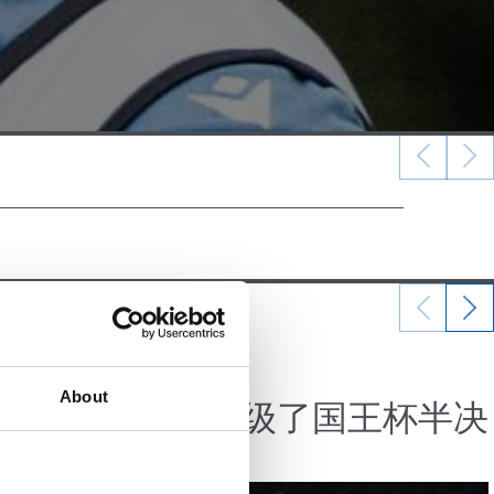
06/02/2025
视频总结
About
一个辉煌
我们晋级了国王杯半决
赛