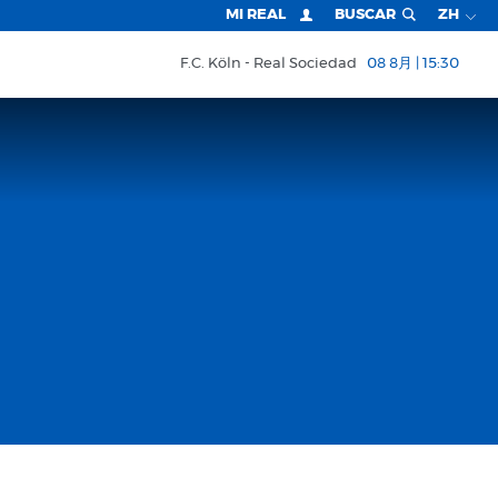
MI REAL
BUSCAR
ZH
F.C. Köln
Real Sociedad
08 8月 | 15:30