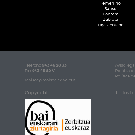
Femenino
Sanse
Cantera
Zubieta
Liga Genuine
Teléfono
943 46 28 33
Aviso lega
Fax
943 45 89 41
Política d
Política d
realsoc@realsociedad.eus
Copyright
Todos lo