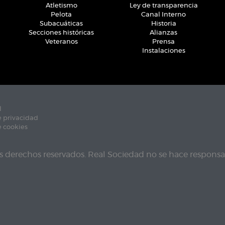
Atletismo
Ley de transparencia
Pelota
Canal Interno
Subacuáticas
Historia
Secciones históricas
Alianzas
Veteranos
Prensa
Instalaciones
l
e privacidad
e cookies
s derechos reservados. Real Sociedad no se hace responsab