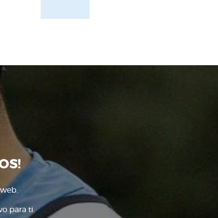
OS!
 web.
o para ti.