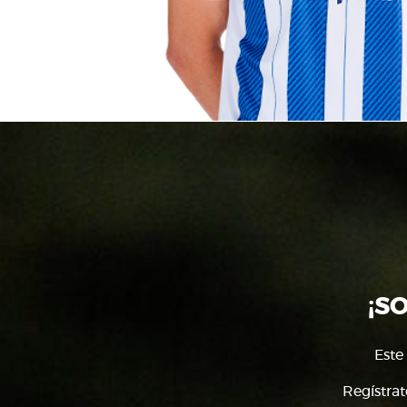
¡S
Este
Regístrat