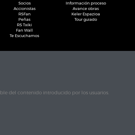
Socios
Información proceso
Accionistas
Avance obras
RSFan
Keler Espazioa
Peñas
Tour guiado
RS Txiki
Fan Wall
Te Escuchamos
le del contenido introducido por los usuarios.