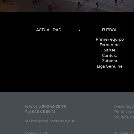
ACTUALIDAD
FÚTBOL
Primer equipo
Femenino
Sanse
Cantera
Zubieta
Liga Genuine
Teléfono
943 46 28 33
Aviso lega
Fax
943 45 89 41
Política d
Política d
realsoc@realsociedad.eus
Copyright
Todos lo