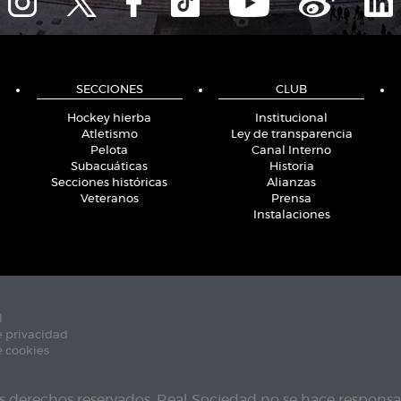
SECCIONES
CLUB
Hockey hierba
Institucional
Atletismo
Ley de transparencia
Pelota
Canal Interno
Subacuáticas
Historia
Secciones históricas
Alianzas
Veteranos
Prensa
Instalaciones
l
e privacidad
e cookies
s derechos reservados. Real Sociedad no se hace responsab