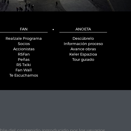
FAN
ANOETA
Realzale Programa
Descúbrelo
Socios
Información proceso
Accionistas
Avance obras
RSFan
Keler Espazioa
Peñas
Tour guiado
RS Txiki
Fan Wall
Te Escuchamos
le del contenido introducido por los usuarios.