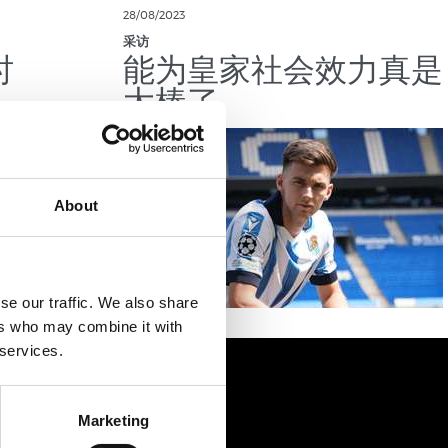
28/08/2023
采访
时
能为皇家社会效力真是
太棒了
About
se our traffic. We also share
ers who may combine it with
 services.
Marketing