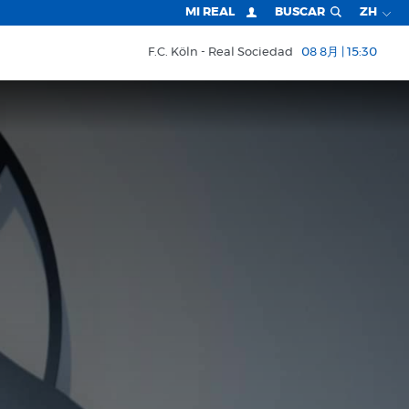
MI REAL
BUSCAR
ZH
F.C. Köln
Real Sociedad
08 8月 | 15:30